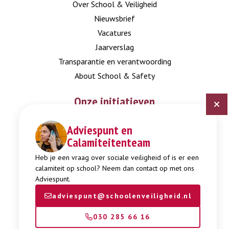
Over School & Veiligheid
Nieuwsbrief
Vacatures
Jaarverslag
Transparantie en verantwoording
About School & Safety
Onze initiatieven
Adviespunt en
Digitaal Veiligheidsplan
Calamiteitenteam
Expertisepunt Burgerschap
Gendi
Heb je een vraag over sociale veiligheid of is er een
calamiteit op school? Neem dan contact op met ons
Week tegen Pesten
Adviespunt.
adviespunt@schoolenveiligheid.nl
030 285 66 16