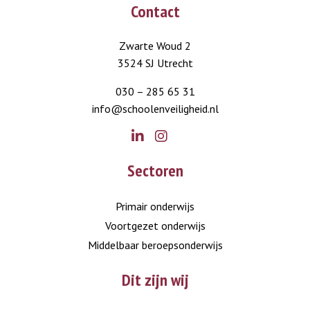
Contact
Zwarte Woud 2
3524 SJ Utrecht
030 – 285 65 31
info@schoolenveiligheid.nl
Go
Go
Sectoren
to
to
LinkedIn
Instagram
Primair onderwijs
Voortgezet onderwijs
Middelbaar beroepsonderwijs
Dit zijn wij