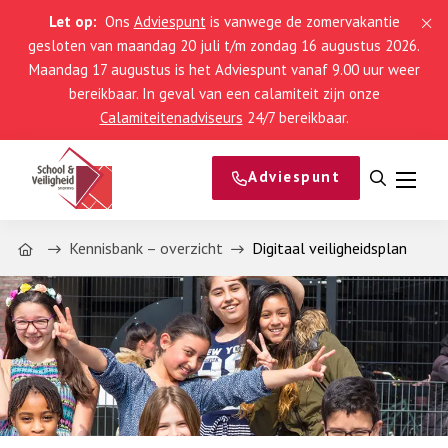
Let op:
Ons
Adviespunt
is vanwege de zomervakantie
gesloten van maandag 20 juli t/m zondag 16 augustus 2026.
Maandag 17 augustus is het Adviespunt vanaf 9.00 uur weer
bereikbaar. In geval van een calamiteit zijn onze
Calamiteitenadviseurs
24/7 bereikbaar.
Adviespunt
Open
Menu
zoeken
Home
Kennisbank – overzicht
Digitaal veiligheidsplan