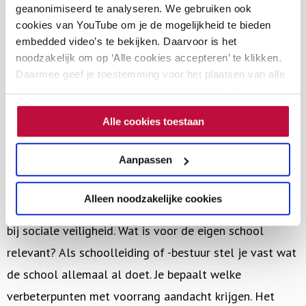
geanonimiseerd te analyseren. We gebruiken ook
aanwezig aandachtspunt zijn in alle werkprocessen in
cookies van YouTube om je de mogelijkheid te bieden
de school; in schoolontwikkeling, kwaliteitsbeleid,
embedded video’s te bekijken. Daarvoor is het
personeelsbeleid, professionaliseringsbeleid, het
noodzakelijk om op ‘Alle cookies accepteren’ te klikken.
Daarmee geef je toestemming voor het plaatsen van alle
curriculum, enzovoort. Het hebben van een
cookies, zoals omschreven in onze privacy- en
veiligheidsplan is geen doel op zich. Het veiligheidsplan
cookieverklaring. Als je niet alle cookies accepteert, dan
is een middel om een veilige school te creëren.
Alle cookies toestaan
kun je geen video's bekijken.
Stel per jaar haalbare doelen
Aanpassen
Bij voorkeur ontstaat een veiligheidsplan al doende. De
Alleen noodzakelijke cookies
school is bezig inzicht te krijgen in wat er komt kijken
bij sociale veiligheid. Wat is voor de eigen school
relevant? Als schoolleiding of -bestuur stel je vast wat
de school allemaal al doet. Je bepaalt welke
verbeterpunten met voorrang aandacht krijgen. Het