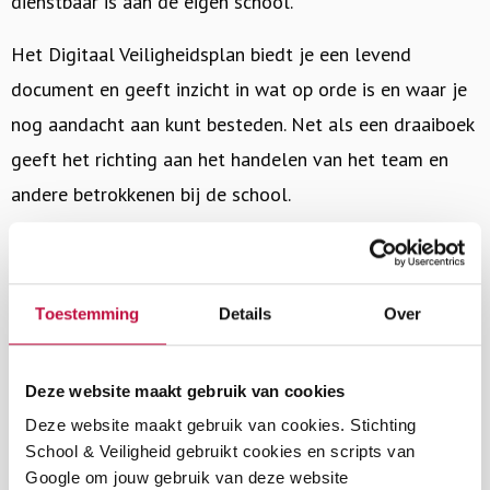
dienstbaar is aan de eigen school.
Het Digitaal Veiligheidsplan biedt je een levend
document en geeft inzicht in wat op orde is en waar je
nog aandacht aan kunt besteden. Net als een draaiboek
geeft het richting aan het handelen van het team en
andere betrokkenen bij de school.
En een goed draaiboek moet je regelmatig raadplegen,
aanpassen en bijstellen. Het is namelijk een
misverstand te denken dat het hebben van een mooi
Toestemming
Details
Over
veiligheidsplan garant staat voor een sociaal veilige
school.
Deze website maakt gebruik van cookies
Deze website maakt gebruik van cookies. Stichting
Een veilige school maak je samen, in de dagelijkse
School & Veiligheid gebruikt cookies en scripts van
praktijk. Sociale veiligheid moet daarbij een steeds
Google om jouw gebruik van deze website