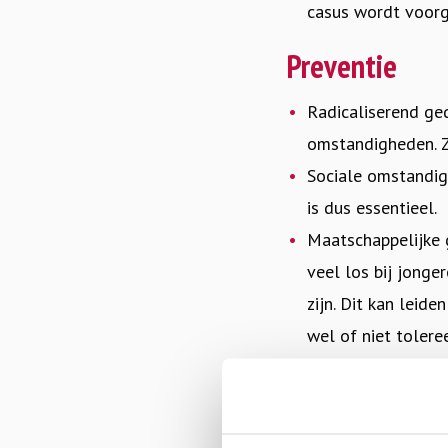
casus wordt voorge
Preventie
Radicaliserend ge
omstandigheden. Z
Sociale omstandig
is dus essentieel.
Maatschappelijke g
veel los bij jonge
zijn. Dit kan leid
wel of niet toleree
Werk aan weerbaar
Lees meer