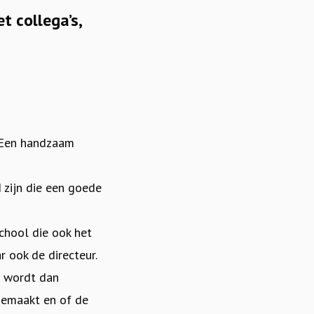
t collega’s,
? Een handzaam
 zijn die een goede
school die ook het
r ook de directeur.
r wordt dan
 gemaakt en of de