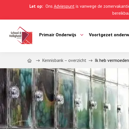
Let op:
Ons
Adviespunt
is vanwege de zomervakantie
bereikbaa
Primair Onderwijs
Voortgezet onderw
Home
Kennisbank – overzicht
Ik heb vermoedens