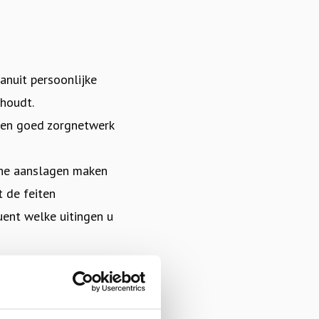
anuit persoonlijke
ghoudt.
 Een goed zorgnetwerk
sche aanslagen maken
t de feiten
quent welke uitingen u
wsbronnen.