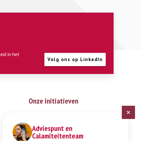
eid in het
Volg ons op LinkedIn
Onze initiatieven
Digitaal Veiligheidsplan
Expertisepunt Burgerschap
Adviespunt en
Calamiteitenteam
Gendi