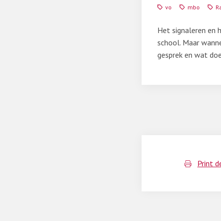
ik
vo
mbo
R
in
gesprek
Het signaleren en 
met
school. Maar wannee
een
gesprek en wat doe
jongere
als
ik
me
zorgen
maak
over
radicalisering?
Print d