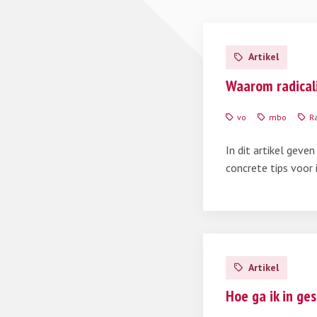
Lees
meer
Artikel
over
Radicalisering:
Waarom radical
Waarom
radicaliseert
vo
mbo
R
een
jongere?
In dit artikel geve
concrete tips voor i
Lees
meer
Artikel
over
Hoe
Hoe ga ik in ge
ga