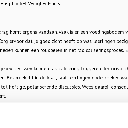
legd in het Veiligheidshuis.
drag komt ergens vandaan. Vaak is er een voedingsbodem v
org ervoor dat je goed zicht heeft op wat leerlingen bezi
heden kunnen een rol spelen in het radicaliseringsproces.
ebeurtenissen kunnen radicalisering triggeren. Terroristi
ren. Bespreek dit in de klas, laat leerlingen onderzoeken wa
en tot heftige, polariserende discussies. Wees daarbij conse
rt.
heid, burgerschapsvorming en kritische houding naar nieu