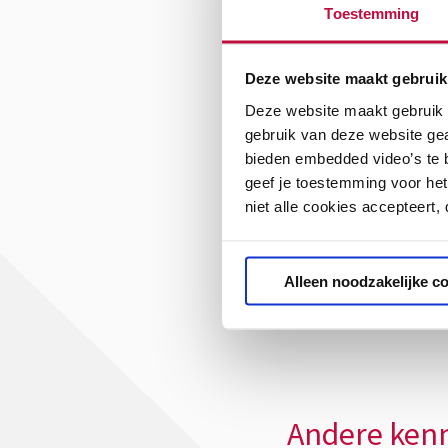
Toestemming
Tool triggerfactore
Deze website maakt gebruik
Deze website maakt gebruik v
gebruik van deze website ge
bieden embedded video’s te b
geef je toestemming voor het
Dit artikel
niet alle cookies accepteert,
Radicalisering (vo
Alleen noodzakelijke c
Radicalisering (mb
Andere kenn