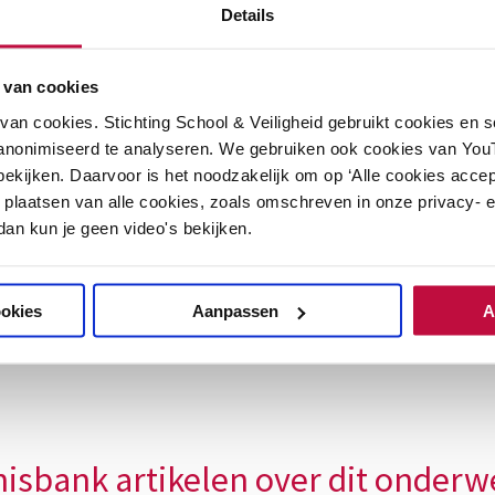
Details
n sociale stabiliteit
 van cookies
an cookies. Stichting School & Veiligheid gebruikt cookies en 
anonimiseerd te analyseren. We gebruiken ook cookies van YouT
ekijken. Daarvoor is het noodzakelijk om op ‘Alle cookies accep
 plaatsen van alle cookies, zoals omschreven in onze privacy- en
 is gekoppeld aan de volgende them
 dan kun je geen video's bekijken.
)
ookies
Aanpassen
A
o)
isbank artikelen over dit onderw