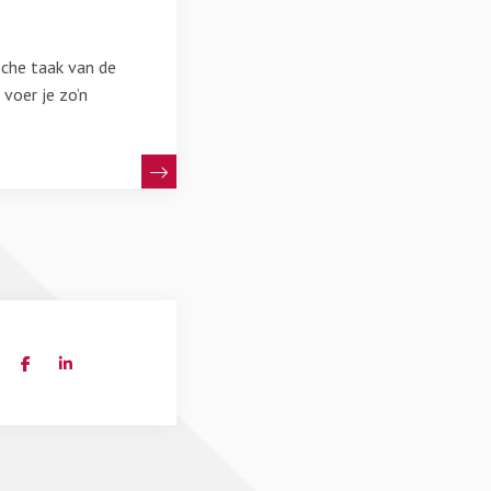
sche taak van de
voer je zo’n