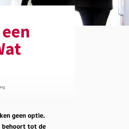
 een
Wat
ing
jken geen optie.
s behoort tot de