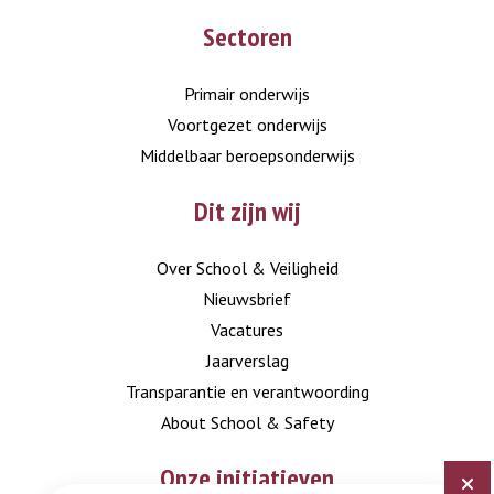
Go
Go
Sectoren
to
to
LinkedIn
Instagram
Primair onderwijs
Voortgezet onderwijs
Middelbaar beroepsonderwijs
Dit zijn wij
Over School & Veiligheid
Nieuwsbrief
Vacatures
Jaarverslag
Transparantie en verantwoording
About School & Safety
Onze initiatieven