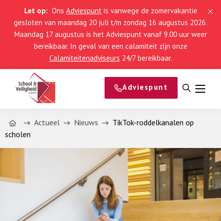
Let op:
Ons
Adviespunt
is vanwege de zomervakantie
gesloten van maandag 20 juli t/m zondag 16 augustus 2026.
Maandag 17 augustus is het Adviespunt vanaf 9.00 uur weer
bereikbaar. In geval van een calamiteit zijn onze
Calamiteitenadviseurs
24/7 bereikbaar.
Adviespunt
Open
Menu
zoeken
Home
Actueel
Nieuws
TikTok-roddelkanalen op
scholen