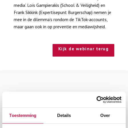
media’. Loïs Gampierakis (School & Veiligheid) en
Frank Sikkink (Expertisepunt Burgerschap) nemen je
mee in de dilemma’s rondom de TikTok-accounts,
maar gaan ook in op preventie en mediawijsheid.
Kijk de webinar terug
Wat kun je doen als er een dergelijk account van
jouw school verschijnt?
Toestemming
Details
Over
De roddels op de accounts kunnen
erg variëren in aard,
ernst en bereik. Toch is het belangrijk om te reageren