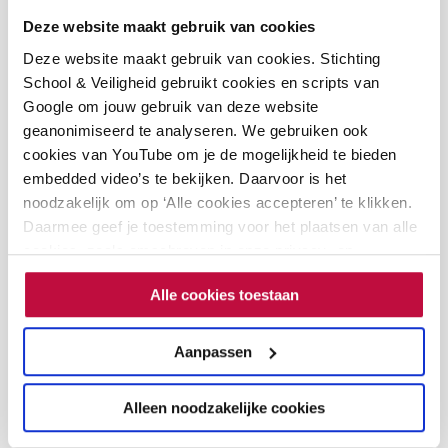
wanneer er op school onrust ontstaat naar aanleiding
Deze website maakt gebruik van cookies
van een Gossip Girl-account of wanneer je klachten of
Deze website maakt gebruik van cookies. Stichting
School & Veiligheid gebruikt cookies en scripts van
meldingen krijgt. Door online incidenten serieus te
Google om jouw gebruik van deze website
nemen, geef je het signaal af dat de grenzen van
geanonimiseerd te analyseren. We gebruiken ook
toelaatbaar gedrag zijn overschreden. Je richt je als
cookies van YouTube om je de mogelijkheid te bieden
embedded video’s te bekijken. Daarvoor is het
schoolleiding dus echt op de normstelling. Je steunt
noodzakelijk om op ‘Alle cookies accepteren’ te klikken.
daarmee personeelsleden en leerlingen die het
Daarmee geef je toestemming voor het plaatsen van alle
slachtoffer zijn geworden van de roddels en geeft aan
cookies, zoals omschreven in onze privacy- en
cookieverklaring. Als je niet alle cookies accepteert, dan
hoe je wilt dat op deze school met elkaar wordt
Alle cookies toestaan
kun je geen video's bekijken.
omgegaan.
Aanpassen
Acht tips om hiermee om te gaan
Alleen noodzakelijke cookies
Tip 1: Maak het probleem niet groter dan nodig, maar