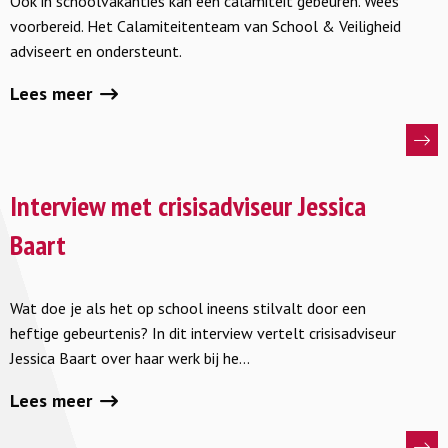
Ook in schoolvakanties kan een calamiteit gebeuren. Wees
tijdens
voorbereid. Het Calamiteitenteam van School & Veiligheid
de
adviseert en ondersteunt.
zomervakantie
Lees meer
Lees
meer
Interview met crisisadviseur Jessica
over
Baart
Interview
met
Wat doe je als het op school ineens stilvalt door een
crisisadviseur
heftige gebeurtenis? In dit interview vertelt crisisadviseur
Jessica
Jessica Baart over haar werk bij he…
Baart
Lees meer