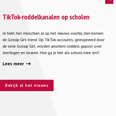
Lees
meer
TikTok-roddelkanalen op scholen
over
TikTok-
Je hebt het misschien al op het nieuws voorbij zien komen:
roddelkanalen
de Gossip Girl-trend. Op TikTok-accounts, geïnspireerd door
op
de serie Gossip Girl, worden anoniem roddels gepost over
scholen
leerlingen en leraren. Hoe ga je hier als school mee om?
Lees meer
Bekijk al het nieuws