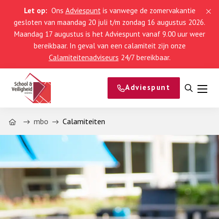
Let op:
Ons
Adviespunt
is vanwege de zomervakantie
gesloten van maandag 20 juli t/m zondag 16 augustus 2026.
Maandag 17 augustus is het Adviespunt vanaf 9.00 uur weer
bereikbaar. In geval van een calamiteit zijn onze
Calamiteitenadviseurs
24/7 bereikbaar.
Adviespunt
Open
Men
zoeke
Home
mbo
Calamiteiten