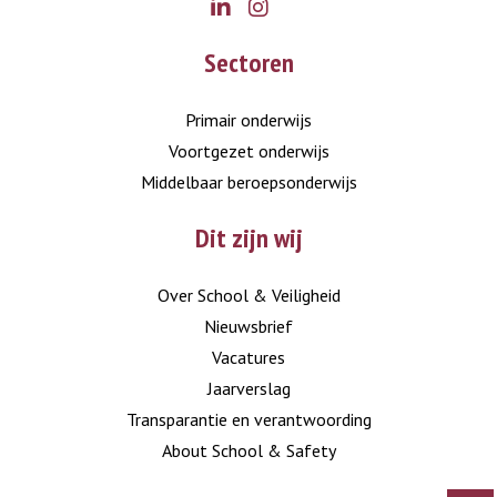
Go
Go
Sectoren
to
to
LinkedIn
Instagram
Primair onderwijs
Voortgezet onderwijs
Middelbaar beroepsonderwijs
Dit zijn wij
Over School & Veiligheid
Nieuwsbrief
Vacatures
Jaarverslag
Transparantie en verantwoording
About School & Safety