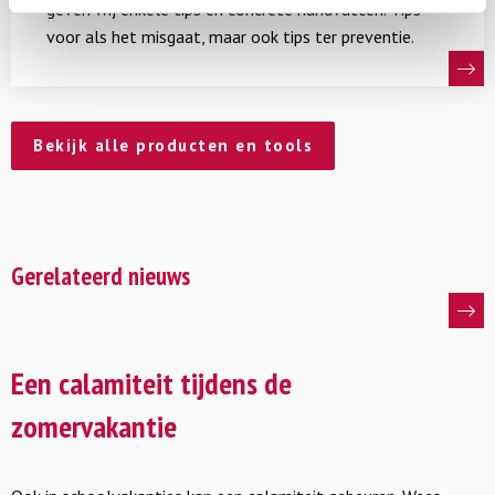
geven wij enkele tips en concrete handvatten. Tips
voor als het misgaat, maar ook tips ter preventie.
Bekijk alle producten en tools
Gerelateerd nieuws
Lees
meer
Een calamiteit tijdens de
over
zomervakantie
Een
calamiteit