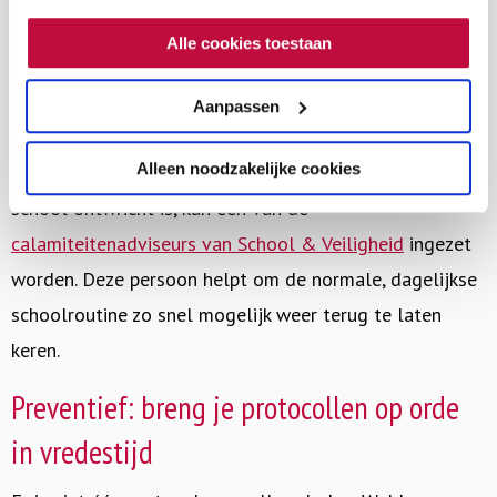
met vragen uit de pers? Hoe voorkomen we onjuiste
cookieverklaring. Als je niet alle cookies accepteert, dan
Alle cookies toestaan
verhalen op sociale media? Daarover kunnen de
kun je geen video's bekijken.
medewerkers van het
Adviespunt van School &
Aanpassen
Veiligheid
aan de hand van de situatie adviseren.
Alleen noodzakelijke cookies
In een crisissituatie, waarbij de dagelijkse routine op
school ontwricht is, kan een van de
calamiteitenadviseurs van School & Veiligheid
ingezet
worden. Deze persoon helpt om de normale, dagelijkse
schoolroutine zo snel mogelijk weer terug te laten
keren.
Preventief: breng je protocollen op orde
in vredestijd