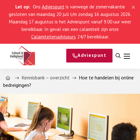
Let op:
Ons
Adviespunt
is vanwege de zomervakantie
gesloten van maandag 20 juli t/m zondag 16 augustus 2026.
Maandag 17 augustus is het Adviespunt vanaf 9.00 uur weer
bereikbaar. In geval van een calamiteit zijn onze
Calamiteitenadviseurs
24/7 bereikbaar.
Adviespunt
Open
Menu
zoeken
Home
Kennisbank – overzicht
Hoe te handelen bij online
bedreigingen?