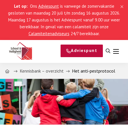
Let op:
Ons
Adviespunt
is vanwege de zomervakantie
gesloten van maandag 20 juli t/m zondag 16 augustus 2026.
Maandag 17 augustus is het Adviespunt vanaf 9.00 uur weer
bereikbaar. In geval van een calamiteit zijn onze
Calamiteitenadviseurs
24/7 bereikbaar.
Adviespunt
Open
Menu
zoeken
Home
Kennisbank – overzicht
Het anti-pestprotocol