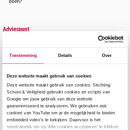
doen?
Adviespunt
Heb je een vraag over het pestprotocol of wil je
advies? Neem dan contact op met het
Adviespunt
van
Toestemming
Details
Over
School & Veiligheid.
Deze website maakt gebruik van cookies
Deze website maakt gebruik van cookies. Stichting
School & Veiligheid gebruikt cookies en scripts van
Dit artikel is gekoppeld aan de
Google om jouw gebruik van deze website
volgende thema’s
geanonimiseerd te analyseren. We gebruiken ook
cookies van YouTube om je de mogelijkheid te bieden
embedded video’s te bekijken. Daarvoor is het
Pesten (po)
noodzakelijk om op ‘Alle cookies accepteren’ te klikken.