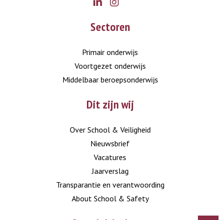
Go
Go
Sectoren
to
to
LinkedIn
Instagram
Primair onderwijs
Voortgezet onderwijs
Middelbaar beroepsonderwijs
Dit zijn wij
Over School & Veiligheid
Nieuwsbrief
Vacatures
Jaarverslag
Transparantie en verantwoording
About School & Safety