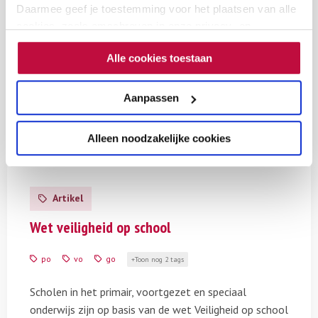
Pesten (vo)
Daarmee geef je toestemming voor het plaatsen van alle
cookies, zoals omschreven in onze privacy- en
cookieverklaring. Als je niet alle cookies accepteert, dan
Alle cookies toestaan
kun je geen video's bekijken.
Aanpassen
Andere kennisbank artikelen
over dit onderwerp.
Alleen noodzakelijke cookies
Lees
meer
Artikel
over
Wet
Wet veiligheid op school
veiligheid
op
po
vo
go
Toon nog 2 tags
school
Scholen in het primair, voortgezet en speciaal
onderwijs zijn op basis van de wet Veiligheid op school