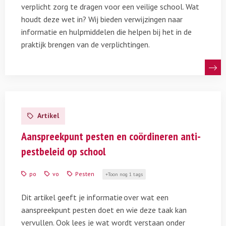
verplicht zorg te dragen voor een veilige school. Wat
houdt deze wet in? Wij bieden verwijzingen naar
informatie en hulpmiddelen die helpen bij het in de
praktijk brengen van de verplichtingen.
Lees
meer
Artikel
over
Aanspreekpunt
Aanspreekpunt pesten en coördineren anti-
pesten
pestbeleid op school
en
coördineren
po
vo
Pesten
Toon nog 1 tags
anti-
pestbeleid
Dit artikel geeft je informatie over wat een
op
aanspreekpunt pesten doet en wie deze taak kan
school
vervullen. Ook lees je wat wordt verstaan onder