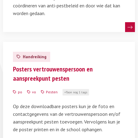
coördineren van anti-pestbeleid en door wie dat kan
worden gedaan.
Lees
meer
Handreiking
over
Posters
Posters vertrouwenspersoon en
vertrouwenspersoon
aanspreekpunt pesten
en
aanspreekpunt
po
vo
Pesten
Toon nog 1 tags
pesten
Op deze downloadbare posters kun je de foto en
contactgegevens van de vertrouwenspersoon en/of
aanspreekpunt pesten toevoegen. Vervolgens kun je
de poster printen en in de school ophangen.